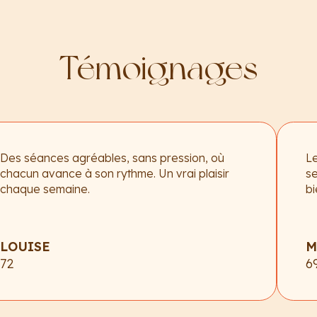
Témoignages
Des séances agréables, sans pression, où
Le
chacun avance à son rythme. Un vrai plaisir
se
chaque semaine.
bi
LOUISE
M
72
6